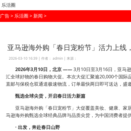
乐活圈
广告
>
乐活圈
>
新闻
>
亚马逊海外购「春日宠粉节」活力上线
2026-03-10 16:39 |
作者： admin
|
来源：
202
6
年
3
月
10
日，北京
——
3月10日至3月16日，亚
汇全球好物的春日购物大促。本次大促汇聚逾20,000个国
直邮与保税仓双通道极速物流，订单最快两日即可送达，盛
甄选全球尖货
，
开启春日活力新篇
亚马逊海外购「春日宠粉节」大促覆盖美妆、健康、家
马逊海外购甄选全球经典品牌与品质尖货，为中国消费者提
·
出发，奔赴春日山野