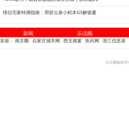
情侣宅家特调指南：用碧云泉小积木G5解锁夏
新闻
乐活圈
友链：
南京圈
石家庄城市网
西北视窗
医药网
浙江信息港
乐活圈版权所