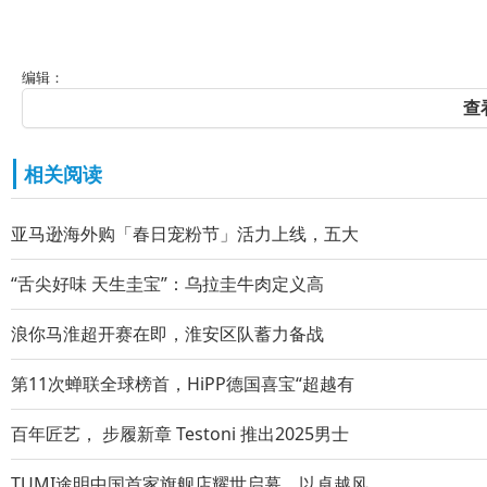
编辑：
查
相关阅读
亚马逊海外购「春日宠粉节」活力上线，五大
“舌尖好味 天生圭宝”：乌拉圭牛肉定义高
浪你马淮超开赛在即，淮安区队蓄力备战
第11次蝉联全球榜首，HiPP德国喜宝“超越有
百年匠艺， 步履新章 Testoni 推出2025男士
TUMI途明中国首家旗舰店耀世启幕，以卓越风