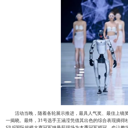
活动当晚，随着各轮展示推进，最具人气奖、最佳上镜
一揭晓。最终，31号选手王涵滢凭借其出色的综合表现摘得
SIUF国际超模大赛冠军姚曼茹现场为本季冠军授冠，也让