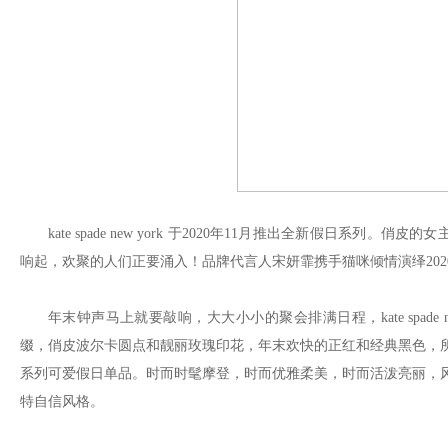
kate spade new york 于2020年11月推出全新假日
响起，欢聚的人们正要涌入！品牌代言人宋妍霏携手猫咪倾情演绎2020假
年末钟声马上就要敲响，大大小小的聚会排满日程，kate spad
缀，俏皮波尔卡圆点和靓丽玫瑰印花，年末欢快的正红和经典黑色，所有的
系列可爱假日单品。时而时髦摩登，时而优雅柔美，时而活泼亮丽，风格多
特自信风格。