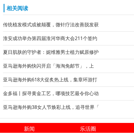
相关阅读
传统植发模式或被颠覆，微针疗法改善脱发获
淮安成功举办第四届淮河华商大会211个签约
夏日肌肤的守护者：妮维雅男士植力赋原修护
亚马逊海外购快闪开启「海淘免邮节」，上
亚马逊海外购618大促炙热上线，集章环游打
金多福丨探寻黄金工艺，哪项技艺最令你心动
亚马逊海外购38女人节焕彩上线，追寻世界「
新闻
乐活圈